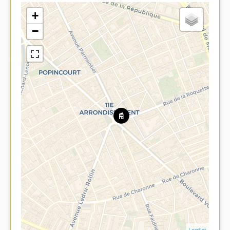
+
−
Leaflet