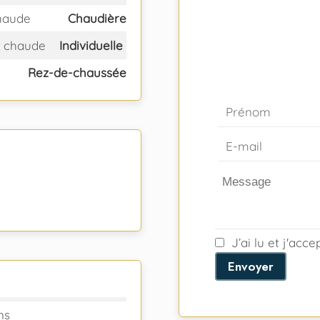
haude
Chaudière
 chaude
Individuelle
Rez-de-chaussée
J’ai lu et j'acc
Envoyer
ns