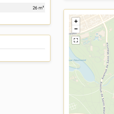
26 m²
+
−