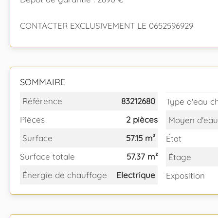
CONTACTER EXCLUSIVEMENT LE 0652596929
SOMMAIRE
Référence
83212680
Type d'eau c
Pièces
2 pièces
Moyen d'eau
Surface
57.15 m²
État
Surface totale
57.37 m²
Étage
Énergie de chauffage
Electrique
Exposition