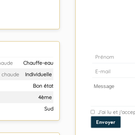
haude
Chauffe-eau
 chaude
Individuelle
Bon état
4ème
Sud
J’ai lu et j'acc
Envoyer