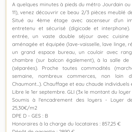
A quelques minutes à pieds du métro Jourdain ou 
11), venez découvrir ce beau 2/3 pièces meublé d
Situé au 4ème étage avec ascenseur d'un im
entretenu et sécurisé (digicode et interphone)
entrée, un vaste double séjour avec cuisine
aménagée et équipée (lave-vaisselle, lave linge, réfr
un grand espace bureau, un couloir avec ran
chambre (sur balcon également), à la salle de b
(séparées). Proche toutes commodités (march
semaine, nombreux commerces, non loin d
Chaumont...). Chauffage et eau chaude individuels é
Libre le 1er septembre. GLI (3x le montant du loyer
Soumis à l'encadrement des loyers - Loyer d
25,30€/m2
DPE D - GES : B
Honoraires à la charge du locataires : 857,25 €
Dépôt de garantie : 2890 €