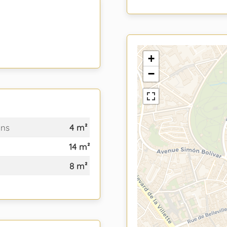
+
−
ins
4 m²
14 m²
8 m²