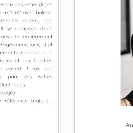
Place des Fêtes (ligne
e 57,15m2 avec balcon.
meuble récent, bien
. Il se compose d'une
 ouverte entièrement
igérateur, four, ...) et
gements menant à la
ains et aux toilettes
é ouvert 3 fois par
u parc des Buttes
lectriques.
 exigé)
e référence majoré :
As