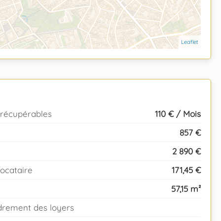
Leaflet
 récupérables
110 € / Mois
857 €
2 890 €
locataire
171,45 €
57,15 m²
rement des loyers