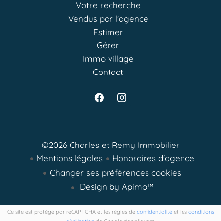
Votre recherche
Vendus par l'agence
Estimer
Gérer
Immo village
Contact
©2026 Charles et Remy Immobilier
Mentions légales
Honoraires d'agence
Changer ses préférences cookies
Design by
Apimo™
Ce site est protégé par reCAPTCHA et les règles de
confidentialité
et les
conditions
d'utilisation
de Google s'appliquent.