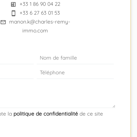
+33 1 86 90 04 22
+33 6 27 63 01 53
manon.k@charles-remy-
immo.com
epte la
politique de confidentialité
de ce site