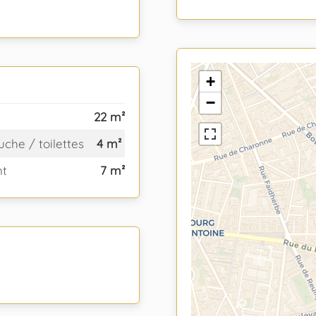
+
−
22 m²
uche / toilettes
4 m²
nt
7 m²