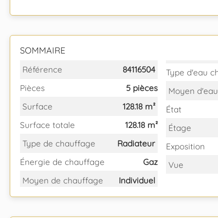
SOMMAIRE
Référence
84116504
Type d'eau c
Pièces
5 pièces
Moyen d'eau
Surface
128.18 m²
État
Surface totale
128.18 m²
Étage
Type de chauffage
Radiateur
Exposition
Énergie de chauffage
Gaz
Vue
Moyen de chauffage
Individuel