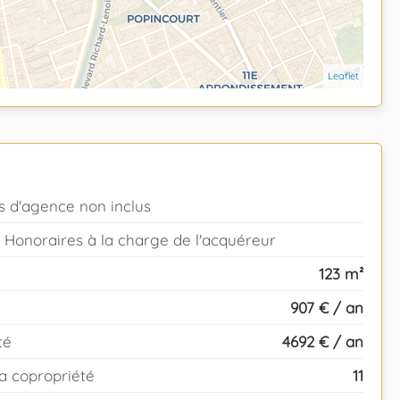
Leaflet
s d'agence non inclus
C Honoraires à la charge de l'acquéreur
123 m²
907 € / an
té
4692 € / an
a copropriété
11