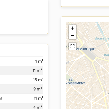
+
−
1 m²
11 m²
15 m²
9 m²
nt
11 m²
4 m²