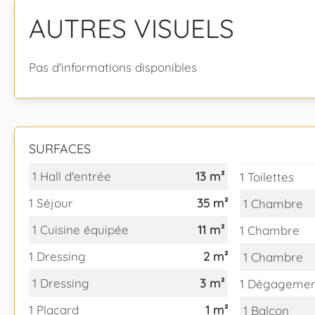
AUTRES VISUELS
Pas d'informations disponibles
SURFACES
1 Hall d'entrée
13 m²
1 Toilettes
1 Séjour
35 m²
1 Chambre
1 Cuisine équipée
11 m²
1 Chambre
1 Dressing
2 m²
1 Chambre
1 Dressing
3 m²
1 Dégageme
1 Placard
1 m²
1 Balcon