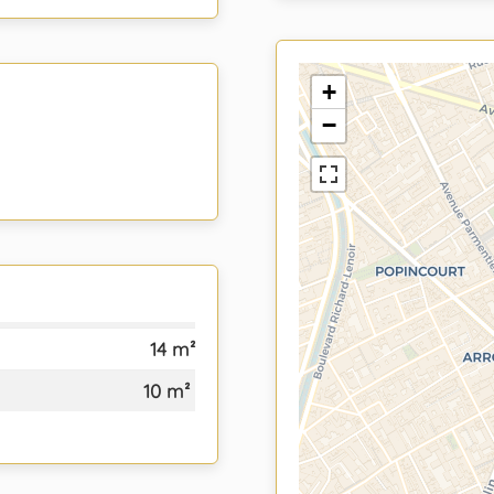
+
−
14 m²
10 m²