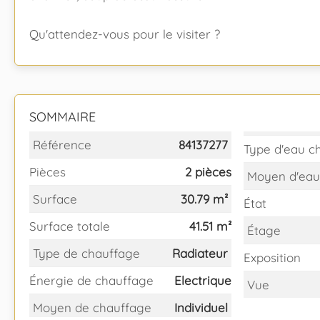
Qu'attendez-vous pour le visiter ?
SOMMAIRE
Référence
84137277
Type d'eau c
Pièces
2 pièces
Moyen d'eau
Surface
30.79 m²
État
Surface totale
41.51 m²
Étage
Type de chauffage
Radiateur
Exposition
Énergie de chauffage
Electrique
Vue
Moyen de chauffage
Individuel