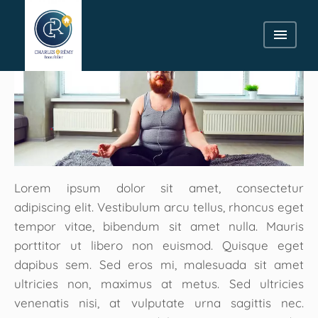
Lorem ipsum dolor sit amet, consectetur
adipiscing elit. Vestibulum arcu tellus, rhoncus eget
tempor vitae, bibendum sit amet nulla. Mauris
porttitor ut libero non euismod. Quisque eget
dapibus sem. Sed eros mi, malesuada sit amet
ultricies non, maximus at metus. Sed ultricies
venenatis nisi, at vulputate urna sagittis nec.