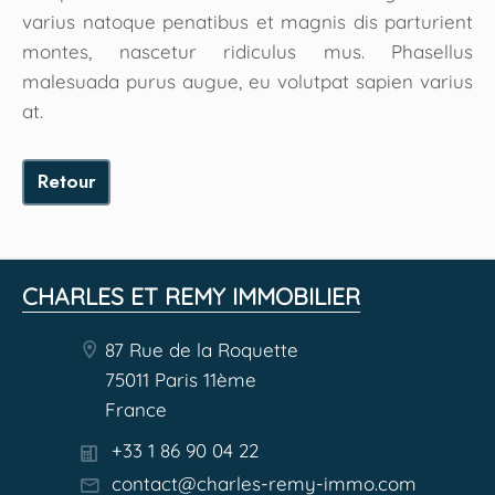
varius natoque penatibus et magnis dis parturient
montes, nascetur ridiculus mus. Phasellus
malesuada purus augue, eu volutpat sapien varius
at.
Retour
CHARLES ET REMY IMMOBILIER
87 Rue de la Roquette
75011 Paris 11ème
France
+33 1 86 90 04 22
contact@charles-remy-immo.com