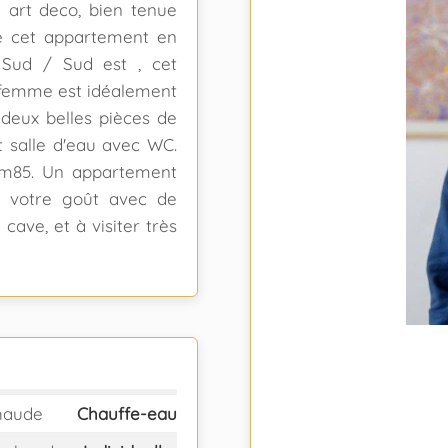
 art deco, bien tenue
té cet appartement en
 Sud / Sud est , cet
 femme est idéalement
 deux belles pièces de
t salle d'eau avec WC.
 2m85. Un appartement
à votre goût avec de
ave, et à visiter très
haude
Chauffe-eau