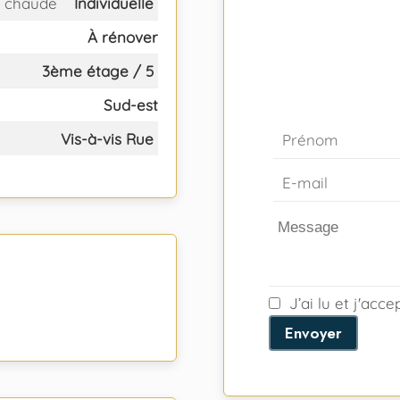
 chaude
Individuelle
À rénover
3ème étage / 5
Sud-est
Vis-à-vis Rue
J’ai lu et j'acc
Envoyer