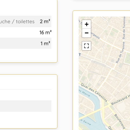
uche / toilettes
2 m²
+
16 m²
−
1 m²