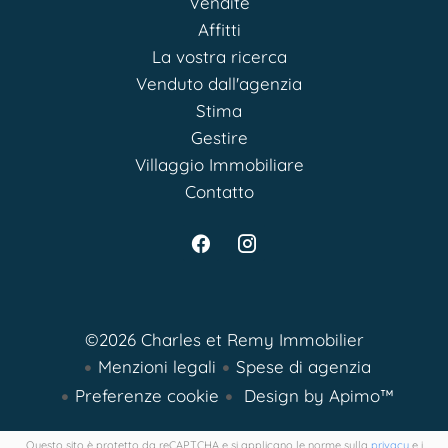
Vendite
Affitti
La vostra ricerca
Venduto dall'agenzia
Stima
Gestire
Villaggio Immobiliare
Contatto
©2026 Charles et Remy Immobilier
Menzioni legali
Spese di agenzia
Preferenze cookie
Design by
Apimo™
Questo sito è protetto da reCAPTCHA e si applicano le norme sulla
privacy
e i