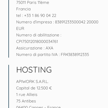
75011 Paris 11ème
Francia
tel : +33 1 86 90 04 22
Numero d’impresa : 83891233500042 20000
EUR
Numero di abilitazione :
CPI75012018000034761
Assicurazione : AXA
Numero di partita IVA : FR43838912335
HOSTING
APIWORK S.A.R.L.
Capital de 12.500 €
1 rue Allieis
75 Antibes
06400 Cannes - France