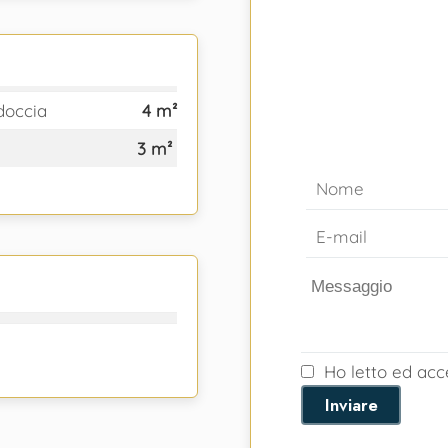
doccia
4 m²
3 m²
Ho letto ed ac
Inviare