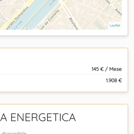
Leaflet
145 € / Mese
1.908 €
ZA ENERGETICA
disponibile