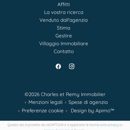
Affitti
La vostra ricerca
Venduto dall'agenzia
Stima
Gestire
Villaggio Immobiliare
Contatto
©2026 Charles et Remy Immobilier
Menzioni legali
Spese di agenzia
Preferenze cookie
Design by
Apimo™
Questo sito è protetto da reCAPTCHA e si applicano le norme sulla
privacy
e i