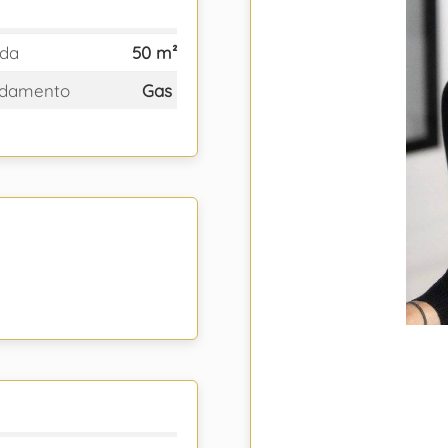
rda
50 m²
aldamento
Gas