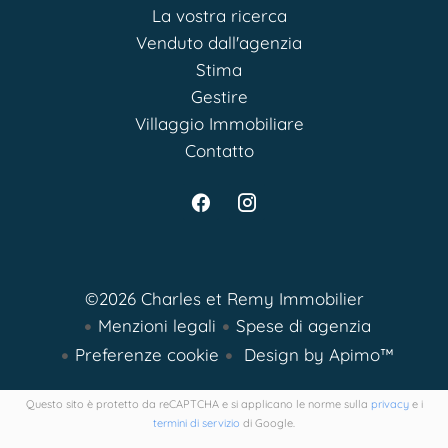
La vostra ricerca
Venduto dall'agenzia
Stima
Gestire
Villaggio Immobiliare
Contatto
©2026 Charles et Remy Immobilier
Menzioni legali
Spese di agenzia
Preferenze cookie
Design by
Apimo™
Questo sito è protetto da reCAPTCHA e si applicano le norme sulla
privacy
e i
termini di servizio
di Google.