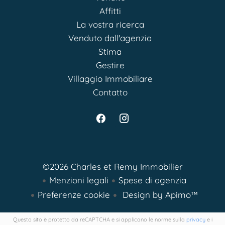
Affitti
La vostra ricerca
Venduto dall'agenzia
Stima
Gestire
Villaggio Immobiliare
Contatto
©2026 Charles et Remy Immobilier
Menzioni legali
Spese di agenzia
Preferenze cookie
Design by
Apimo™
Questo sito è protetto da reCAPTCHA e si applicano le norme sulla
privacy
e i