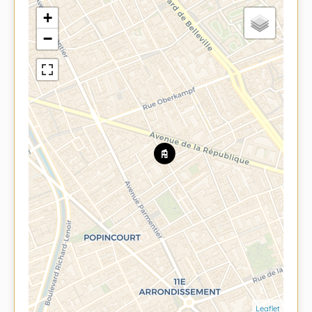
+
−
Leaflet