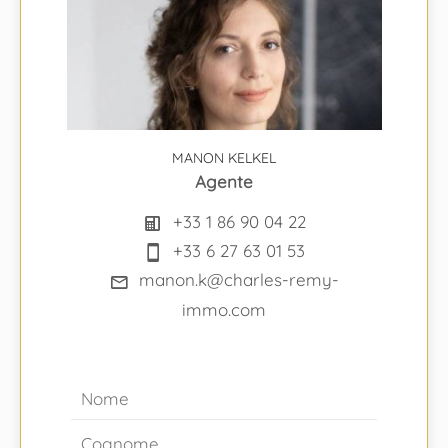
MANON KELKEL
Agente
+33 1 86 90 04 22
+33 6 27 63 01 53
manon.k@charles-remy-
immo.com