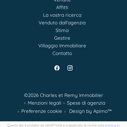
Affitti
La vostra ricerca
Venduto dall'agenzia
Stima
Gestire
Villaggio Immobiliare
Contatto
©2026 Charles et Remy Immobilier
Menzioni legali
Spese di agenzia
Preferenze cookie
Design by
Apimo™
Questo sito è protetto da reCAPTCHA e si applicano le norme sulla
privacy
e i