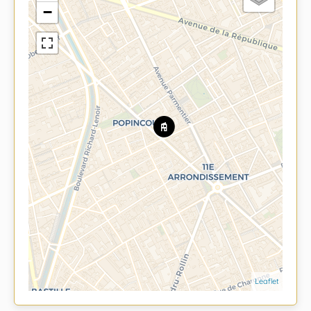
−
Leaflet