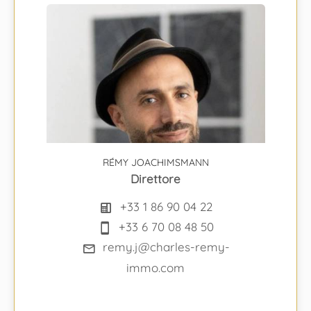
RÉMY JOACHIMSMANN
Direttore
+33 1 86 90 04 22
+33 6 70 08 48 50
remy.j@charles-remy-
immo.com