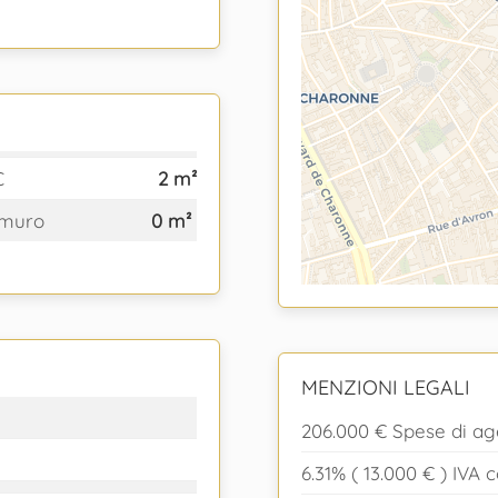
C
2 m²
 muro
0 m²
MENZIONI LEGALI
206.000 € Spese di ag
6.31% ( 13.000 € ) IVA