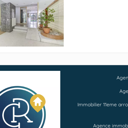
Agen
Age
Immobilier 11eme arr
Agence immobi