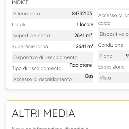
INDICE
Riferimento
84732103
Accesso all'
calda
Locali
1 locale
Dispositivo p
Superficie netta
26.41 m²
Condizione
Superficie lorda
26.41 m²
Piano
9
Dispositivo di riscaldamento
Radiatore
Esposizione
Tipo di riscaldamento
Gas
Vista
Accesso al riscaldamento
ALTRI MEDIA
Nessuna informazione disponibile