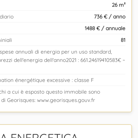
26 m²
diario
736 € / anno
1488 € / annuale
niali
81
 spese annuali di energia per un uso standard,
 prezzi dell'energia dell'anno2021 : 661.24619410583€ ~
ion énergétique excessive : classe F
schi a cui è esposto questo immobile sono
eb di Georisques: www.georisques.gouv.fr
ZA ENERGETICA