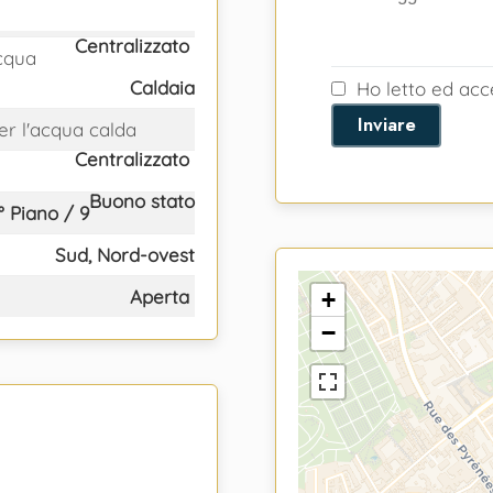
Centralizzato
acqua
Caldaia
Ho letto ed ac
Inviare
er l'acqua calda
Centralizzato
Buono stato
° Piano / 9
Sud, Nord-ovest
Aperta
+
−