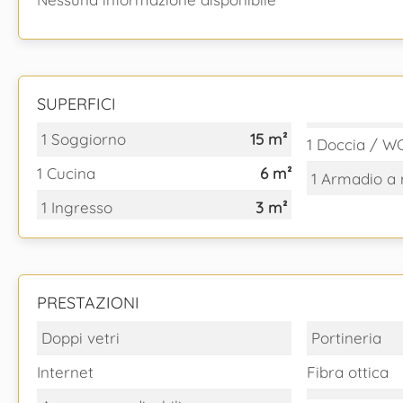
SUPERFICI
1 Soggiorno
15 m²
1 Doccia / W
1 Cucina
6 m²
1 Armadio a
1 Ingresso
3 m²
PRESTAZIONI
Doppi vetri
Portineria
Internet
Fibra ottica