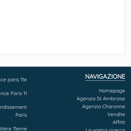
NAVIGAZIONE
ce paris 11e
Homepage
nce Paris 11
Agenzia St Ambroise
Agenzia Charonne
ondissement
Vendite
Paris
Affitti
lière 11eme
La vostra ricerca