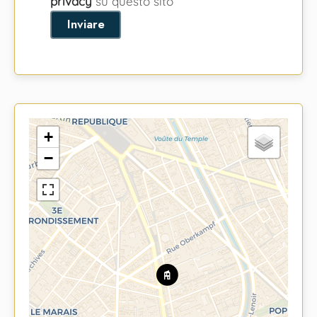
privacy
su questo sito
Inviare
+
−