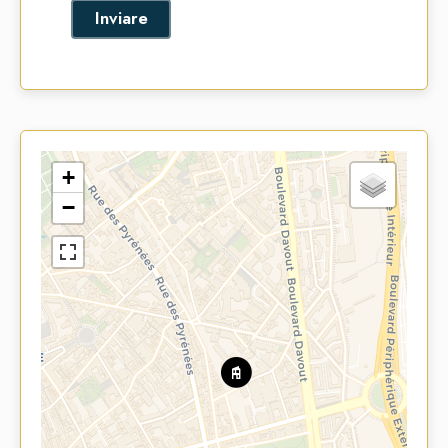
Inviare
+
−