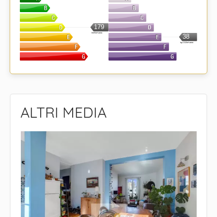
179
kWh/m².anno
38
kg CO2/m².anno
ALTRI MEDIA