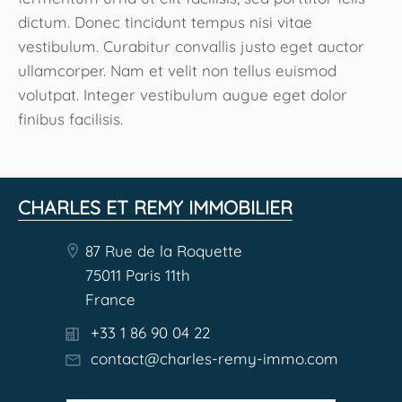
dictum. Donec tincidunt tempus nisi vitae
vestibulum. Curabitur convallis justo eget auctor
ullamcorper. Nam et velit non tellus euismod
volutpat. Integer vestibulum augue eget dolor
finibus facilisis.
CHARLES ET REMY IMMOBILIER
87 Rue de la Roquette
75011 Paris 11th
France
+33 1 86 90 04 22
contact@charles-remy-immo.com