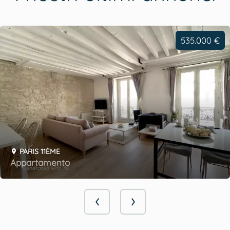
535.000 €
PARIS 11ÈME
Appartamento
prev
next